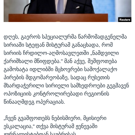
ᲡᲢᲣᲓᲘᲐ ᲕᲐᲨᲘᲜᲒᲢᲝᲜᲘ
ᲔᲙᲝᲜᲝᲛᲘᲙᲐ
Learning English
ᲯᲐᲜᲛᲠᲗᲔᲚᲝᲑᲐ
ᲗᲕᲐᲚᲘ ᲒᲕᲐᲓᲔᲕᲜᲔᲗ
ᲛᲔᲪᲜᲘᲔᲠᲔᲑᲐ
დღეს, გაეროს სპეციალურმა წარმომადგენელმა
ᲘᲜᲢᲔᲠᲕᲘᲣ
სირიაში სტეფან მისტურამ განაცხადა, რომ
ᲙᲣᲚᲢᲣᲠᲐ
სირიის ჩრდილო-აღმოსავლეთში „ნამდვილი
ენები
ᲒᲐᲚᲘᲚᲔᲝ
ქარიშხალი მწიფდება." მან აქვე, შეშფოთება
გამოხატა იდლიბში მცხოვრები სამოქალაქო
ᲓᲔᲖᲘᲜᲤᲝᲠᲛᲐᲪᲘᲐ
პირების მდგომარეობაზე, სადაც რუსეთის
მხარდაჭერილი სირიელი სამხედროები გეგმავენ
ოპოზიციის კონტროლირებადი რეგიონის
წინააღმდეგ ოპერაციას.
„ჩვენ გვაშფოთებს ნებისმიერი, მყისიერი
ესკალაცია,“ თქვა მისტურამ ჟენევაში
ჟურნალისტებთან საუბრისას.