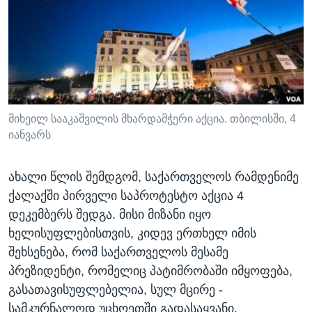
ᲡᲢᲣᲓᲘᲐ ᲕᲐᲨᲘᲜᲒᲢᲝᲜᲘ
ᲔᲙᲝᲜᲝᲛᲘᲙᲐ
Learning English
ᲯᲐᲜᲛᲠᲗᲔᲚᲝᲑᲐ
ᲗᲕᲐᲚᲘ ᲒᲕᲐᲓᲔᲕᲜᲔᲗ
ᲛᲔᲪᲜᲘᲔᲠᲔᲑᲐ
ᲘᲜᲢᲔᲠᲕᲘᲣ
ᲙᲣᲚᲢᲣᲠᲐ
მიხეილ სააკაშვილის მხარდამჭერი აქცია. თბილისში, 4
ენები
იანვარს
ᲒᲐᲚᲘᲚᲔᲝ
ᲓᲔᲖᲘᲜᲤᲝᲠᲛᲐᲪᲘᲐ
ახალი წლის შემდგომ, საქართველოს რამდენიმე
ქალაქში პირველი საპროტესტო აქცია 4
დეკემბერს შედგა. მისი მიზანი იყო
ხელისუფლებისთვის, კიდევ ერთხელ იმის
შეხსენება, რომ საქართველოს მესამე
პრეზიდენტი, რომელიც პატიმრობაში იმყოფება,
გასათავისუფლებელია, სულ მცირე -
სამკურნალოდ უცხოეთში გადასაყვანი.