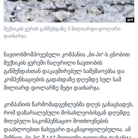
ᲡᲢᲣᲓᲘᲐ ᲕᲐᲨᲘᲜᲒᲢᲝᲜᲘ
ᲔᲙᲝᲜᲝᲛᲘᲙᲐ
Learning English
ᲯᲐᲜᲛᲠᲗᲔᲚᲝᲑᲐ
ᲗᲕᲐᲚᲘ ᲒᲕᲐᲓᲔᲕᲜᲔᲗ
ᲛᲔᲪᲜᲘᲔᲠᲔᲑᲐ
მექსიკის ყურის გაწმენდაზე 3 მილიარდი დოლარი
დაიხარჯა
ᲘᲜᲢᲔᲠᲕᲘᲣ
ᲙᲣᲚᲢᲣᲠᲐ
ნავთობმომპოვებელი კომპანია „ბი-პი“-ს ცნობით
ენები
ᲒᲐᲚᲘᲚᲔᲝ
მექსიკის ყურეში ჩაღვრილი ნავთობის
გაწმენდასთან დაკავშირებულ სამუშაოებსა და
ᲓᲔᲖᲘᲜᲤᲝᲠᲛᲐᲪᲘᲐ
კომპენსაციების გადახდაზე დღემდე სულ სამ
მილიარდ დოლარზე მეტი დაიხარჯა.
კომპანიის წარმომადგენლებმა დღეს განაცხადეს,
რომ დაზარალებული მოსახლეობისგან დღემდე
მიღებული საკომპენსაციო მოთხოვნების
დაახლოებით ნახევარი დაკმაყოფილებულია. ამ
მიზნით „ბი-პი“-მ 147 მილიონი დოლარი დახარჯა.