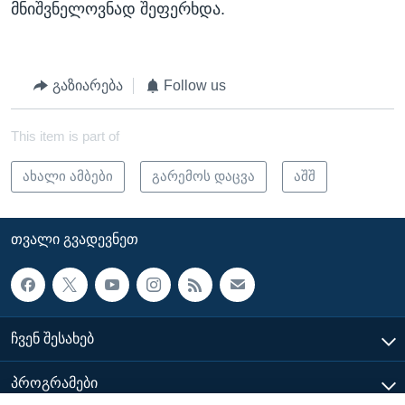
მნიშვნელოვნად შეფერხდა.
გაზიარება
Follow us
This item is part of
ახალი ამბები
გარემოს დაცვა
აშშ
ᲗᲕᲐᲚᲘ ᲒᲕᲐᲓᲔᲕᲜᲔᲗ
ᲩᲕᲔᲜ ᲨᲔᲡᲐᲮᲔᲑ
ᲞᲠᲝᲒᲠᲐᲛᲔᲑᲘ