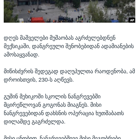
ᲡᲢᲣᲓᲘᲐ ᲕᲐᲨᲘᲜᲒᲢᲝᲜᲘ
ᲔᲙᲝᲜᲝᲛᲘᲙᲐ
Learning English
ᲯᲐᲜᲛᲠᲗᲔᲚᲝᲑᲐ
ᲗᲕᲐᲚᲘ ᲒᲕᲐᲓᲔᲕᲜᲔᲗ
ᲛᲔᲪᲜᲘᲔᲠᲔᲑᲐ
დღეს მაშველები მუშაობას აგრძელებდნენ
ᲘᲜᲢᲔᲠᲕᲘᲣ
მექსიკაში, დანგრეული შენობებიდან ადამიანების
ᲙᲣᲚᲢᲣᲠᲐ
ამოსაყვანად.
ენები
ᲒᲐᲚᲘᲚᲔᲝ
მიწისძვრის შედეგად დაღუპულთა რაოდენობა, ამ
ᲓᲔᲖᲘᲜᲤᲝᲠᲛᲐᲪᲘᲐ
დროისთვის, 230-ს აღწევს.
გუშინ მეხიკოში სკოლის ნანგრევებში
მცირეწლოვან გოგონას მიაგნეს. მისი
ნანგრევებიდან დახსნის ოპერაცია ხუთშაბათს
დილამდე გაგრძელდა.
მისი ცნობით, ნანგრევებშივე მისი მეგობრები