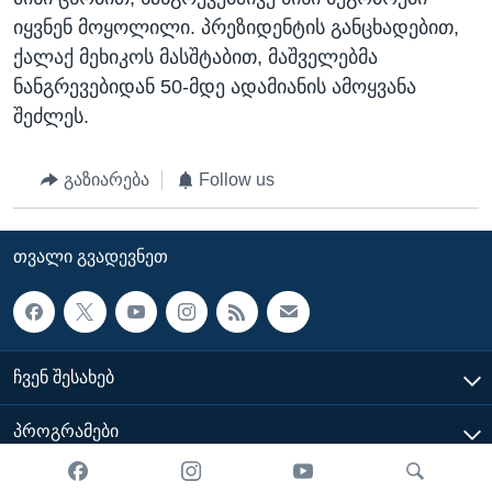
იყვნენ მოყოლილი. პრეზიდენტის განცხადებით,
ქალაქ მეხიკოს მასშტაბით, მაშველებმა
ნანგრევებიდან 50-მდე ადამიანის ამოყვანა
შეძლეს.
გაზიარება
Follow us
ᲗᲕᲐᲚᲘ ᲒᲕᲐᲓᲔᲕᲜᲔᲗ
ᲩᲕᲔᲜ ᲨᲔᲡᲐᲮᲔᲑ
ᲞᲠᲝᲒᲠᲐᲛᲔᲑᲘ