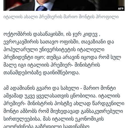
ᲡᲢᲣᲓᲘᲐ ᲕᲐᲨᲘᲜᲒᲢᲝᲜᲘ
ᲔᲙᲝᲜᲝᲛᲘᲙᲐ
Learning English
ᲯᲐᲜᲛᲠᲗᲔᲚᲝᲑᲐ
იტალიის ახალი პრემიერის მარიო მონტის პროფილი
ᲗᲕᲐᲚᲘ ᲒᲕᲐᲓᲔᲕᲜᲔᲗ
ᲛᲔᲪᲜᲘᲔᲠᲔᲑᲐ
ოქტომბრის დასაწაყისში, ის ჯერ კიდევ ,
ᲘᲜᲢᲔᲠᲕᲘᲣ
ევროკავშირის სათავო ოფისში, თავაზიანი და
ᲙᲣᲚᲢᲣᲠᲐ
პოპულარული უნივერსიტეტის იტალიელი
ენები
პრეზიდენტი იყო; თუმცა არავინ იცოდა რომ სულ
ᲒᲐᲚᲘᲚᲔᲝ
მალე იგი იტალიის პრემიერ- მინისტრის
ᲓᲔᲖᲘᲜᲤᲝᲠᲛᲐᲪᲘᲐ
თანამდებობაზე დაინიშნებოდა.
ამ ადამიანის გვარი და სახელი - მარიო მონტი
ამჟამად უკვე ყველასათვის ცნობილია. იტალიის
პრემიერ- მინისტრის პოსტზე ახლად წარდგენილი
მონტი ამბობს რომ მიუხედავად განსაკუთრებული
სირთულეებისა, მას იტალიის ეკონომიკის
აღორძინება გაზრდილი საფინანსო