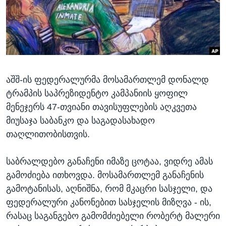
ᲡᲢᲣᲓᲘᲐ ᲕᲐᲨᲘᲜᲒᲢᲝᲜᲘ
ᲔᲙᲝᲜᲝᲛᲘᲙᲐ
Learning English
ᲯᲐᲜᲛᲠᲗᲔᲚᲝᲑᲐ
ᲗᲕᲐᲚᲘ ᲒᲕᲐᲓᲔᲕᲜᲔᲗ
ᲛᲔᲪᲜᲘᲔᲠᲔᲑᲐ
ᲘᲜᲢᲔᲠᲕᲘᲣ
აშშ-ის ფედერალურმა მოსამართლემ დონალდ
ᲙᲣᲚᲢᲣᲠᲐ
ენები
ტრამპის საპრეზიდენტო კამპანიის ყოფილ
ᲒᲐᲚᲘᲚᲔᲝ
მენეჯერს 47-თვიანი თავისუფლების აღკვეთა
ᲓᲔᲖᲘᲜᲤᲝᲠᲛᲐᲪᲘᲐ
მიუსაჯა საბანკო და საგადასახადო
თაღლითობისთვის.
საბრალდებო განაჩენი იმაზე ცოტაა, ვიდრე ამას
გამოძიება ითხოვდა. მოსამართლემ განაჩენის
გამოტანისას, აღნიშნა, რომ მკაცრი სასჯელი, და
ფედერალური კანონებით სასჯელის მიზღვა - ის,
რასაც საგანგებო გამომძიებელი რობერტ მალერი