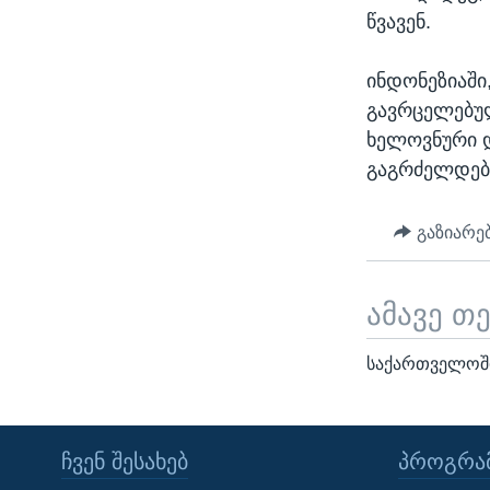
წვავენ.
ინდონეზიაში
გავრცელებულ
ხელოვნური დ
გაგრძელდებ
გაზიარე
ამავე თ
საქართველოში
ᲩᲕᲔᲜ ᲨᲔᲡᲐᲮᲔᲑ
ᲞᲠᲝᲒᲠᲐᲛ
Learning English