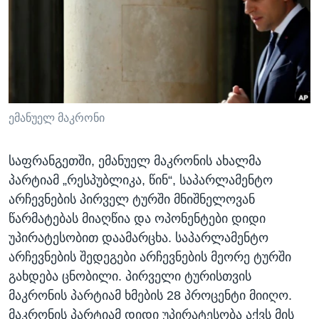
ᲡᲢᲣᲓᲘᲐ ᲕᲐᲨᲘᲜᲒᲢᲝᲜᲘ
ᲔᲙᲝᲜᲝᲛᲘᲙᲐ
Learning English
ᲯᲐᲜᲛᲠᲗᲔᲚᲝᲑᲐ
ᲗᲕᲐᲚᲘ ᲒᲕᲐᲓᲔᲕᲜᲔᲗ
ᲛᲔᲪᲜᲘᲔᲠᲔᲑᲐ
ᲘᲜᲢᲔᲠᲕᲘᲣ
ᲙᲣᲚᲢᲣᲠᲐ
ემანუელ მაკრონი
ენები
ᲒᲐᲚᲘᲚᲔᲝ
საფრანგეთში, ემანუელ მაკრონის ახალმა
ᲓᲔᲖᲘᲜᲤᲝᲠᲛᲐᲪᲘᲐ
პარტიამ „რესპუბლიკა, წინ“, საპარლამენტო
არჩევნების პირველ ტურში მნიშნელოვან
წარმატებას მიაღწია და ოპონენტები დიდი
უპირატესობით დაამარცხა. საპარლამენტო
არჩევნების შედეგები არჩევნების მეორე ტურში
გახდება ცნობილი. პირველი ტურისთვის
მაკრონის პარტიამ ხმების 28 პროცენტი მიიღო.
მაკრონის პარტიამ დიდი უპირატესობა აქვს მის