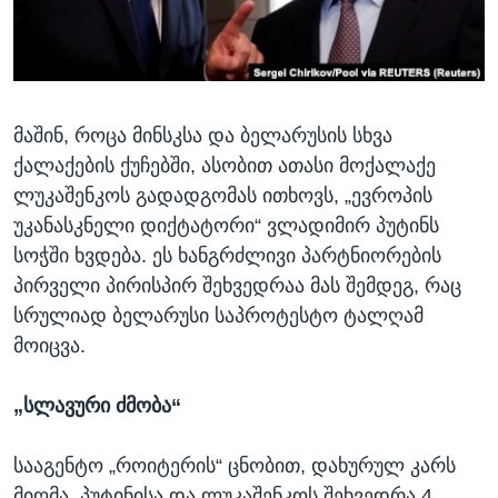
ᲡᲢᲣᲓᲘᲐ ᲕᲐᲨᲘᲜᲒᲢᲝᲜᲘ
ᲔᲙᲝᲜᲝᲛᲘᲙᲐ
Learning English
ᲯᲐᲜᲛᲠᲗᲔᲚᲝᲑᲐ
ᲗᲕᲐᲚᲘ ᲒᲕᲐᲓᲔᲕᲜᲔᲗ
ᲛᲔᲪᲜᲘᲔᲠᲔᲑᲐ
მაშინ, როცა მინსკსა და ბელარუსის სხვა
ᲘᲜᲢᲔᲠᲕᲘᲣ
ქალაქების ქუჩებში, ასობით ათასი მოქალაქე
ᲙᲣᲚᲢᲣᲠᲐ
ლუკაშენკოს გადადგომას ითხოვს, „ევროპის
ენები
ᲒᲐᲚᲘᲚᲔᲝ
უკანასკნელი დიქტატორი“ ვლადიმირ პუტინს
სოჭში ხვდება. ეს ხანგრძლივი პარტნიორების
ᲓᲔᲖᲘᲜᲤᲝᲠᲛᲐᲪᲘᲐ
პირველი პირისპირ შეხვედრაა მას შემდეგ, რაც
სრულიად ბელარუსი საპროტესტო ტალღამ
მოიცვა.
„სლავური ძმობა“
სააგენტო „როიტერის“ ცნობით, დახურულ კარს
მიღმა, პუტინისა და ლუკაშენკოს შეხვედრა 4