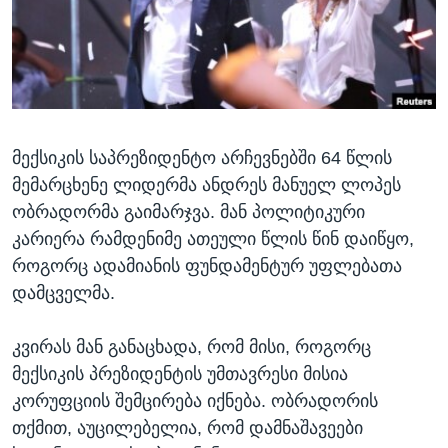
ᲡᲢᲣᲓᲘᲐ ᲕᲐᲨᲘᲜᲒᲢᲝᲜᲘ
ᲔᲙᲝᲜᲝᲛᲘᲙᲐ
Learning English
ᲯᲐᲜᲛᲠᲗᲔᲚᲝᲑᲐ
ᲗᲕᲐᲚᲘ ᲒᲕᲐᲓᲔᲕᲜᲔᲗ
ᲛᲔᲪᲜᲘᲔᲠᲔᲑᲐ
ᲘᲜᲢᲔᲠᲕᲘᲣ
მექსიკის საპრეზიდენტო არჩევნებში 64 წლის
ᲙᲣᲚᲢᲣᲠᲐ
ენები
მემარცხენე ლიდერმა ანდრეს მანუელ ლოპეს
ᲒᲐᲚᲘᲚᲔᲝ
ობრადორმა გაიმარჯვა. მან პოლიტიკური
ᲓᲔᲖᲘᲜᲤᲝᲠᲛᲐᲪᲘᲐ
კარიერა რამდენიმე ათეული წლის წინ დაიწყო,
როგორც ადამიანის ფუნდამენტურ უფლებათა
დამცველმა.
კვირას მან განაცხადა, რომ მისი, როგორც
მექსიკის პრეზიდენტის უმთავრესი მისია
კორუფციის შემცირება იქნება. ობრადორის
თქმით, აუცილებელია, რომ დამნაშავეები