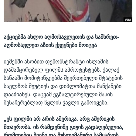
ᲡᲢᲣᲓᲘᲐ ᲕᲐᲨᲘᲜᲒᲢᲝᲜᲘ
ᲔᲙᲝᲜᲝᲛᲘᲙᲐ
Learning English
ᲯᲐᲜᲛᲠᲗᲔᲚᲝᲑᲐ
ᲗᲕᲐᲚᲘ ᲒᲕᲐᲓᲔᲕᲜᲔᲗ
ᲛᲔᲪᲜᲘᲔᲠᲔᲑᲐ
აქციებმა ახლო აღმოსავლეთის და სამხრეთ-
ᲘᲜᲢᲔᲠᲕᲘᲣ
აღმოსავლეთ აზიის ქვეყნები მოიცვა
ᲙᲣᲚᲢᲣᲠᲐ
ენები
ᲒᲐᲚᲘᲚᲔᲝ
იემენში ასობით დემონსტრანტი ისლამის
დამამცირებელ ფილმს აპროტესტებს. ქალაქ
ᲓᲔᲖᲘᲜᲤᲝᲠᲛᲐᲪᲘᲐ
სანააში მომიტინგეებმა შეერთებული შტატების
საელჩოს შეუტიეს და დიპლომატთა მანქანები
დააზიანეს. დაცვამ ეგზალტირებული მასის
შესაჩერებლად წყლის ჭავლი გამოიყენა.
„
ეს ფილმი არ არის ამერიკა. არც ამერიკის
მთავრობა. ის რამდენიმე გიჟის გადაღებულია,
რომლებიც ჩვენი და მუსლიმანური სამყაროს