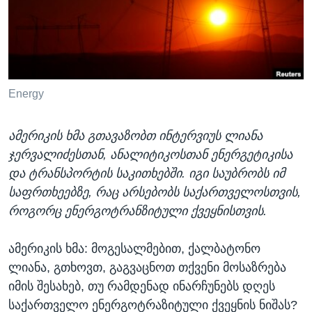
ᲡᲢᲣᲓᲘᲐ ᲕᲐᲨᲘᲜᲒᲢᲝᲜᲘ
ᲔᲙᲝᲜᲝᲛᲘᲙᲐ
Learning English
ᲯᲐᲜᲛᲠᲗᲔᲚᲝᲑᲐ
ᲗᲕᲐᲚᲘ ᲒᲕᲐᲓᲔᲕᲜᲔᲗ
ᲛᲔᲪᲜᲘᲔᲠᲔᲑᲐ
ᲘᲜᲢᲔᲠᲕᲘᲣ
Energy
ᲙᲣᲚᲢᲣᲠᲐ
ენები
ამერიკის ხმა გთავაზობთ ინტერვიუს ლიანა
ᲒᲐᲚᲘᲚᲔᲝ
ჯერვალიძესთან, ანალიტიკოსთან ენერგეტიკისა
ᲓᲔᲖᲘᲜᲤᲝᲠᲛᲐᲪᲘᲐ
და ტრანსპორტის საკითხებში. იგი საუბრობს იმ
საფრთხეებზე, რაც არსებობს საქართველოსთვის,
როგორც ენერგოტრანზიტული ქვეყნისთვის.
ამერიკის ხმა: მოგესალმებით, ქალბატონო
ლიანა, გთხოვთ, გაგვაცნოთ თქვენი მოსაზრება
იმის შესახებ, თუ რამდენად ინარჩუნებს დღეს
საქართველო ენერგოტრაზიტული ქვეყნის ნიშას?