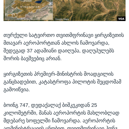
ᲡᲢᲣᲓᲘᲐ ᲕᲐᲨᲘᲜᲒᲢᲝᲜᲘ
ᲔᲙᲝᲜᲝᲛᲘᲙᲐ
Learning English
ᲯᲐᲜᲛᲠᲗᲔᲚᲝᲑᲐ
ᲗᲕᲐᲚᲘ ᲒᲕᲐᲓᲔᲕᲜᲔᲗ
ᲛᲔᲪᲜᲘᲔᲠᲔᲑᲐ
თურქული სატვირთო თვითმფრინავი ყირგიზეთის
ᲘᲜᲢᲔᲠᲕᲘᲣ
მთავარ აეროპორტთან ახლოს ჩამოვარდა,
ᲙᲣᲚᲢᲣᲠᲐ
შედეგად 37 ადამიანი დაიღუპა, დაღუპულებს
ენები
ᲒᲐᲚᲘᲚᲔᲝ
შორის ბავშვებიც არიან.
ᲓᲔᲖᲘᲜᲤᲝᲠᲛᲐᲪᲘᲐ
ყირგიზეთის პრემიერ-მინისტრის მოადგილის
განცხადებით, კატასტროფა პილოტის შეცდომამ
გამოიწვია.
ბოინგ 747, დედაქალაქ ბიშკეკიდან 25
კილომეტრში, მანას აეროპორტის მახლობლად
მდებარე სოფელში ჩამოვარდა. აეროპორტის
ადმინისტრაციის ცნობით, თვითმფრინავი ჰონგ