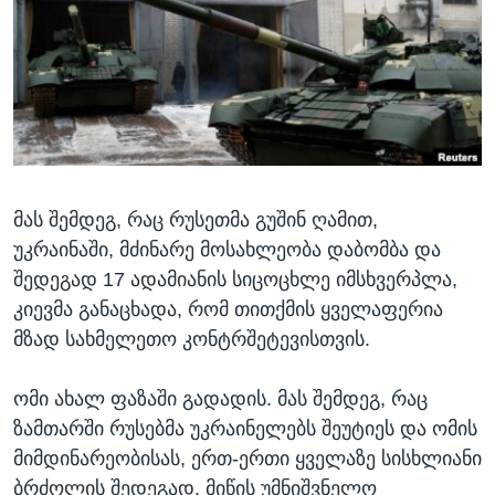
ᲡᲢᲣᲓᲘᲐ ᲕᲐᲨᲘᲜᲒᲢᲝᲜᲘ
ᲔᲙᲝᲜᲝᲛᲘᲙᲐ
Learning English
ᲯᲐᲜᲛᲠᲗᲔᲚᲝᲑᲐ
ᲗᲕᲐᲚᲘ ᲒᲕᲐᲓᲔᲕᲜᲔᲗ
ᲛᲔᲪᲜᲘᲔᲠᲔᲑᲐ
ᲘᲜᲢᲔᲠᲕᲘᲣ
ᲙᲣᲚᲢᲣᲠᲐ
ენები
მას შემდეგ, რაც რუსეთმა გუშინ ღამით,
ᲒᲐᲚᲘᲚᲔᲝ
უკრაინაში, მძინარე მოსახლეობა დაბომბა და
ᲓᲔᲖᲘᲜᲤᲝᲠᲛᲐᲪᲘᲐ
შედეგად 17 ადამიანის სიცოცხლე იმსხვერპლა,
კიევმა განაცხადა, რომ თითქმის ყველაფერია
მზად სახმელეთო კონტრშეტევისთვის.
ომი ახალ ფაზაში გადადის. მას შემდეგ, რაც
ზამთარში რუსებმა უკრაინელებს შეუტიეს და ომის
მიმდინარეობისას, ერთ-ერთი ყველაზე სისხლიანი
ბრძოლის შედეგად, მიწის უმნიშვნელო