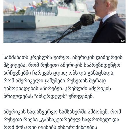
ᲡᲢᲣᲓᲘᲐ ᲕᲐᲨᲘᲜᲒᲢᲝᲜᲘ
ᲔᲙᲝᲜᲝᲛᲘᲙᲐ
Learning English
ᲯᲐᲜᲛᲠᲗᲔᲚᲝᲑᲐ
ᲗᲕᲐᲚᲘ ᲒᲕᲐᲓᲔᲕᲜᲔᲗ
ᲛᲔᲪᲜᲘᲔᲠᲔᲑᲐ
ᲘᲜᲢᲔᲠᲕᲘᲣ
ᲙᲣᲚᲢᲣᲠᲐ
ენები
სამშაბათს კრემლმა უარყო, ამერიკის დაზვერვის
ᲒᲐᲚᲘᲚᲔᲝ
მტკიცება, რომ რუსეთი ამერიკის საპრეზიდენტო
ᲓᲔᲖᲘᲜᲤᲝᲠᲛᲐᲪᲘᲐ
არჩევნებში ჩარევას ცდილობს და განაცხადა,
რომ ამერიკელი ჯაშუშები რუსეთის მტრად
გამოცხადებას აპირებენ. კრემლში ამერიკის
ბრალდებას "აბსურდულს" უწოდებენ.
ამერიკის სადაზვერვო სამსახურში ამბობენ, რომ
რუსეთი რჩება „განსაკუთრებულ საფრთხედ“ და
რომ მოსკოვი იყენებს ინსტრუმენტების