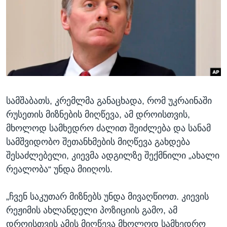
ᲡᲢᲣᲓᲘᲐ ᲕᲐᲨᲘᲜᲒᲢᲝᲜᲘ
ᲔᲙᲝᲜᲝᲛᲘᲙᲐ
Learning English
ᲯᲐᲜᲛᲠᲗᲔᲚᲝᲑᲐ
ᲗᲕᲐᲚᲘ ᲒᲕᲐᲓᲔᲕᲜᲔᲗ
ᲛᲔᲪᲜᲘᲔᲠᲔᲑᲐ
ᲘᲜᲢᲔᲠᲕᲘᲣ
ᲙᲣᲚᲢᲣᲠᲐ
ენები
სამშაბათს, კრემლმა განაცხადა, რომ უკრაინაში
ᲒᲐᲚᲘᲚᲔᲝ
რუსეთის მიზნების მიღწევა, ამ დროისთვის,
ᲓᲔᲖᲘᲜᲤᲝᲠᲛᲐᲪᲘᲐ
მხოლოდ სამხედრო ძალით შეიძლება და სანამ
სამშვიდობო შეთანხმების მიღწევა გახდება
შესაძლებელი, კიევმა ადგილზე შექმნილი „ახალი
რეალობა“ უნდა მიიღოს.
„ჩვენ საკუთარ მიზნებს უნდა მივაღწიოთ. კიევის
რეჟიმის ახლანდელი პოზიციის გამო, ამ
დროისთვის ამის მიღწევა მხოლოდ სამხედრო