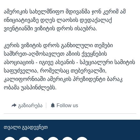
ᲡᲢᲣᲓᲘᲐ ᲕᲐᲨᲘᲜᲒᲢᲝᲜᲘ
ᲔᲙᲝᲜᲝᲛᲘᲙᲐ
Learning English
ამერიკის სახელმწიფო მდივანმა ჯონ კერიმ ამ
ᲯᲐᲜᲛᲠᲗᲔᲚᲝᲑᲐ
ინიციატივაზე დღეს ლაოსის დედაქალაქ
ვიენტიანში ვიზიტის დროს ისაუბრა.
ᲗᲕᲐᲚᲘ ᲒᲕᲐᲓᲔᲕᲜᲔᲗ
ᲛᲔᲪᲜᲘᲔᲠᲔᲑᲐ
ᲘᲜᲢᲔᲠᲕᲘᲣ
კერის ვიზიტის დროს განხილული თემები
ᲙᲣᲚᲢᲣᲠᲐ
სამხრეთ-აღმოსავლეთ აზიის ქვეყნების
ენები
ასოციაციის - იგივე ასეანის - სპეციალური სამიტის
ᲒᲐᲚᲘᲚᲔᲝ
საფუძველია, რომელსაც თებერვალში,
ᲓᲔᲖᲘᲜᲤᲝᲠᲛᲐᲪᲘᲐ
კალიფორნიაში ამერიკის პრეზიდენტი ბარაკ
ობამა უასპინძლებს.
გაზიარება
Follow us
ᲗᲕᲐᲚᲘ ᲒᲕᲐᲓᲔᲕᲜᲔᲗ