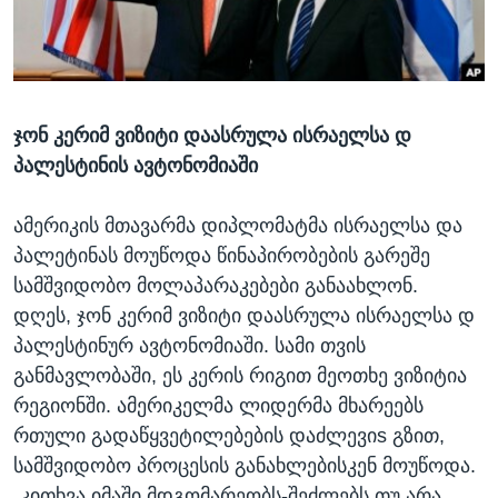
ᲡᲢᲣᲓᲘᲐ ᲕᲐᲨᲘᲜᲒᲢᲝᲜᲘ
ᲔᲙᲝᲜᲝᲛᲘᲙᲐ
Learning English
ᲯᲐᲜᲛᲠᲗᲔᲚᲝᲑᲐ
ᲗᲕᲐᲚᲘ ᲒᲕᲐᲓᲔᲕᲜᲔᲗ
ᲛᲔᲪᲜᲘᲔᲠᲔᲑᲐ
ჯონ კერიმ ვიზიტი დაასრულა ისრაელსა დ
ᲘᲜᲢᲔᲠᲕᲘᲣ
პალესტინის ავტონომიაში
ᲙᲣᲚᲢᲣᲠᲐ
ენები
ᲒᲐᲚᲘᲚᲔᲝ
ამერიკის მთავარმა დიპლომატმა ისრაელსა და
პალეტინას მოუწოდა წინაპირობების გარეშე
ᲓᲔᲖᲘᲜᲤᲝᲠᲛᲐᲪᲘᲐ
სამშვიდობო მოლაპარაკებები განაახლონ.
დღეს, ჯონ კერიმ ვიზიტი დაასრულა ისრაელსა დ
პალესტინურ ავტონომიაში. სამი თვის
განმავლობაში, ეს კერის რიგით მეოთხე ვიზიტია
რეგიონში. ამერიკელმა ლიდერმა მხარეებს
რთული გადაწყვეტილებების დაძლევიs გზით,
სამშვიდობო პროცესის განახლებისკენ მოუწოდა.
„კითხვა იმაში მდგომარეობს-შეძლებს თუ არა