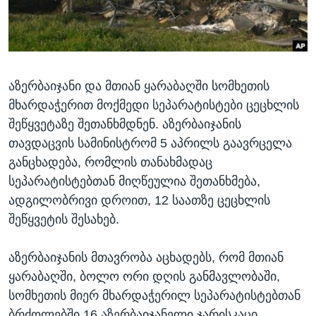
ᲡᲢᲣᲓᲘᲐ ᲕᲐᲨᲘᲜᲒᲢᲝᲜᲘ
ᲔᲙᲝᲜᲝᲛᲘᲙᲐ
Learning English
ᲯᲐᲜᲛᲠᲗᲔᲚᲝᲑᲐ
ᲗᲕᲐᲚᲘ ᲒᲕᲐᲓᲔᲕᲜᲔᲗ
ᲛᲔᲪᲜᲘᲔᲠᲔᲑᲐ
აზერბაიჯანი და მთიან ყარაბაღში სომხეთის
ᲘᲜᲢᲔᲠᲕᲘᲣ
მხარდაჭერით მოქმედი სეპარატისტები ცეცხლის
ᲙᲣᲚᲢᲣᲠᲐ
შეწყვეტაზე შეთანხმდნენ. აზერბაიჯანის
ენები
ᲒᲐᲚᲘᲚᲔᲝ
თავდაცვის სამინისტრომ 5 აპრილს გაავრცელა
განცხადება, რომლის თანახმადაც
ᲓᲔᲖᲘᲜᲤᲝᲠᲛᲐᲪᲘᲐ
სეპარატისტებთან მიღწეულია შეთანხმება,
ადგილობრივი დროით, 12 საათზე ცეცხლის
შეწყვეტის შესახებ.
აზერბაიჯანის მთავრობა აცხადებს, რომ მთიან
ყარაბაღში, ბოლო ორი დღის განმავლობაში,
სომხეთის მიერ მხარდაჭერილ სეპარატისტებთან
ბრძოლებში 16 აზერბაიჯანელი ჯარისკაცი