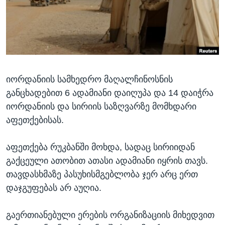
ᲡᲢᲣᲓᲘᲐ ᲕᲐᲨᲘᲜᲒᲢᲝᲜᲘ
ᲔᲙᲝᲜᲝᲛᲘᲙᲐ
Learning English
ᲯᲐᲜᲛᲠᲗᲔᲚᲝᲑᲐ
ᲗᲕᲐᲚᲘ ᲒᲕᲐᲓᲔᲕᲜᲔᲗ
ᲛᲔᲪᲜᲘᲔᲠᲔᲑᲐ
ᲘᲜᲢᲔᲠᲕᲘᲣ
იორდანიის სამხედრო მაღალჩინოსნის
ᲙᲣᲚᲢᲣᲠᲐ
ენები
განცხადებით 6 ადამიანი დაიღუპა და 14 დაიჭრა
ᲒᲐᲚᲘᲚᲔᲝ
იორდანიის და სირიის საზღვარზე მომხდარი
ᲓᲔᲖᲘᲜᲤᲝᲠᲛᲐᲪᲘᲐ
აფეთქებისას.
აფეთქება რუკბანში მოხდა, სადაც სირიიდან
გაქცეული ათობით ათასი ადამიანი იყრის თავს.
თავდასხმაზე პასუხისმგებლობა ჯერ არც ერთ
დაჯგუფებას არ აუღია.
გაერთიანებული ერების ორგანიზაციის მიხედვით