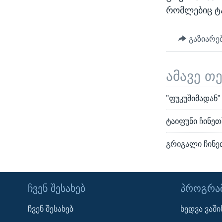
რომლებიც ტა
გაზიარე
ამავე თ
"ფუკუშიმადან
ტაიფუნი ჩინეთ
გრიგალი ჩინე
ᲩᲕᲔᲜ ᲨᲔᲡᲐᲮᲔᲑ
ᲞᲠᲝᲒᲠᲐᲛ
Learning English
ჩვენ შესახებ
ხედვა ვაშ