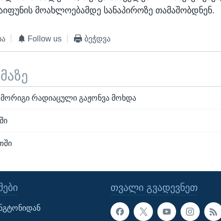
იფუნის მოახლოებამდე სანაპიროზე თამაშობდნენ.
ბა
Follow us
ბეჭდვა
ემაზე
" მორიგი რადიაცული გაჟონვა მოხდა
ში
თში
ᲔᲑᲘ
ᲗᲕᲐᲚᲘ ᲒᲕᲐᲓᲔᲕᲜᲔᲗ
ინგტონიდან