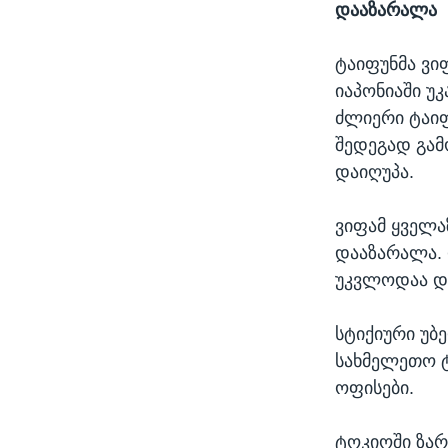
დააზარალა
ტაიფუნმა ვი
იაპონიაში უ
ძლიერი ტაიფ
შედეგად გამ
დაიღუპა.
ვიფამ ყველა
დააზარალა. 
უკვლოდაა დ
სტიქიური უბ
სახმელეთო ტ
ოფისები.
ტოკიოში ზარ