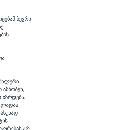
იჟებამ ბევრი
სე
ების
თა
რმალური
 ამბობენ,
 იზრდება.
ევლადაა
პასუხად
ტის
ღაურებას არ