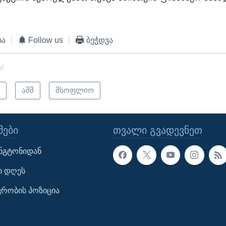
ბა
Follow us
ბეჭდვა
of
ი
აშშ
მსოფლიო
ᲔᲑᲘ
ᲗᲕᲐᲚᲘ ᲒᲕᲐᲓᲔᲕᲜᲔᲗ
ინგტონიდან
ი დღეს
ავრობის პოზიცია