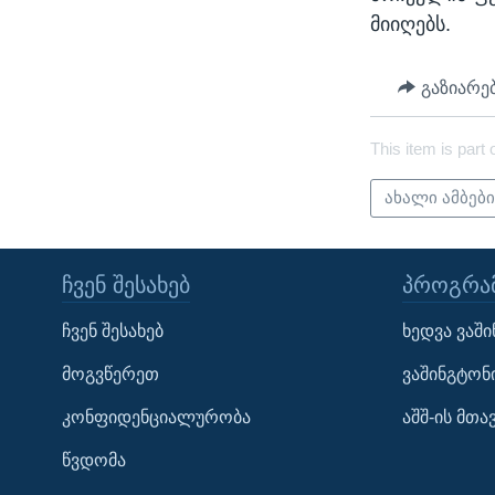
მიიღებს.
გაზიარე
This item is part 
ახალი ამბებ
ᲩᲕᲔᲜ ᲨᲔᲡᲐᲮᲔᲑ
ᲞᲠᲝᲒᲠᲐᲛ
Learning English
ჩვენ შესახებ
ხედვა ვაშ
ᲗᲕᲐᲚᲘ ᲒᲕᲐᲓᲔᲕᲜᲔᲗ
მოგვწერეთ
ვაშინგტონ
კონფიდენციალურობა
აშშ-ის მთ
წვდომა
ენები