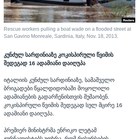
ᲡᲢᲣᲓᲘᲐ ᲕᲐᲨᲘᲜᲒᲢᲝᲜᲘ
ᲔᲙᲝᲜᲝᲛᲘᲙᲐ
Learning English
ᲯᲐᲜᲛᲠᲗᲔᲚᲝᲑᲐ
ᲗᲕᲐᲚᲘ ᲒᲕᲐᲓᲔᲕᲜᲔᲗ
ᲛᲔᲪᲜᲘᲔᲠᲔᲑᲐ
Rescue workers pulling a boat wade on a flooded street at
San Gavino Monreale, Sardinia, Italy, Nov. 18, 2013.
ᲘᲜᲢᲔᲠᲕᲘᲣ
ᲙᲣᲚᲢᲣᲠᲐ
კუნძულ სარდინიაზე კოკისპირული წვიმის
ენები
ᲒᲐᲚᲘᲚᲔᲝ
შედეგად 16 ადამიანი დაიღუპა
ᲓᲔᲖᲘᲜᲤᲝᲠᲛᲐᲪᲘᲐ
იტალიის კუნძულ სარდინიაზე, სამაშველო
ბრიგადები წყალდიდობაში მოყოლილი
ადამიანების გადარჩენისთვის მუშაობენ.
კოკისპირული წვიმის შედეგად სულ მცირე 16
ადამიანი დაიღუპა.
პრემიერ მინისტრმა ენრიკო ლეტამ
ჟურნალისტებს უთხრა, რომ რესურსების