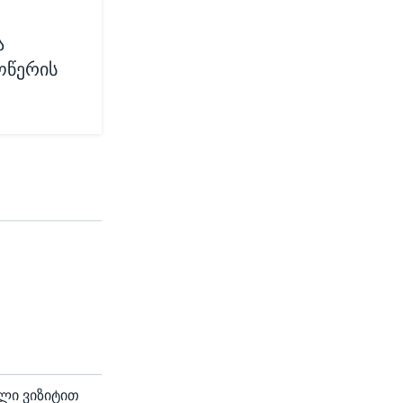
ა
ოწერის
ლი ვიზიტით