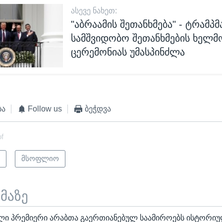
ᲐᲡᲔᲕᲔ ᲜᲐᲮᲔᲗ:
"აბრაამის შეთანხმება" - ტრამპმ
სამშვიდობო შეთანხმების ხელმ
ცერემონიას უმასპინძლა
ბა
Follow us
ბეჭდვა
of
ი
მსოფლიო
ემაზე
ლი პრემიერი არაბთა გაერთიანებულ საამიროებს ისტორიუ