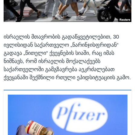
ᲡᲢᲣᲓᲘᲐ ᲕᲐᲨᲘᲜᲒᲢᲝᲜᲘ
ᲔᲙᲝᲜᲝᲛᲘᲙᲐ
Learning English
ᲯᲐᲜᲛᲠᲗᲔᲚᲝᲑᲐ
ᲗᲕᲐᲚᲘ ᲒᲕᲐᲓᲔᲕᲜᲔᲗ
ᲛᲔᲪᲜᲘᲔᲠᲔᲑᲐ
ისრაელის მთავრობის გადაწყვეტილებით, 30
ᲘᲜᲢᲔᲠᲕᲘᲣ
ივლისიდან საქართველო „ნარინჯისფრიდან“
ᲙᲣᲚᲢᲣᲠᲐ
გადავა „წითელი“ ქვეყნების სიაში, რაც იმას
ენები
ᲒᲐᲚᲘᲚᲔᲝ
ნიშნავს, რომ ისრაელის მოქალაქეებს
საქართველოში გამგზავრება აეკრძალებათ
ᲓᲔᲖᲘᲜᲤᲝᲠᲛᲐᲪᲘᲐ
ქვეყანაში შექმნილი რთული ეპიდსიტუაციის გამო.