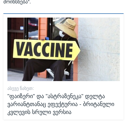
მოიხსნება“.
ᲐᲡᲔᲕᲔ ᲜᲐᲮᲔᲗ:
"ფაიზერი" და "ასტრაზენეკა" დელტა
ვარიანტთანაც ეფექტურია - ბრიტანული
კვლევის სრული ვერსია