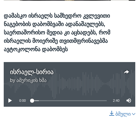
ᲡᲢᲣᲓᲘᲐ ᲕᲐᲨᲘᲜᲒᲢᲝᲜᲘ
ᲔᲙᲝᲜᲝᲛᲘᲙᲐ
Learning English
დამასკო ისრაელს სამხედრო კვლევითი
ᲯᲐᲜᲛᲠᲗᲔᲚᲝᲑᲐ
ნაგებობის დაბომბვაში ადანაშაულებს,
ᲗᲕᲐᲚᲘ ᲒᲕᲐᲓᲔᲕᲜᲔᲗ
ᲛᲔᲪᲜᲘᲔᲠᲔᲑᲐ
საერთაშორისო მედია კი აცხადებს, რომ
ᲘᲜᲢᲔᲠᲕᲘᲣ
ისრაელის მოიერიშე თვითმფრინავებმა
ავტოკოლონა დაბომბეს
ᲙᲣᲚᲢᲣᲠᲐ
ენები
ᲒᲐᲚᲘᲚᲔᲝ
ისრაელ-სირია
ᲓᲔᲖᲘᲜᲤᲝᲠᲛᲐᲪᲘᲐ
by
ამერიკის ხმა
No media source currently available
0:00
2:40
ბმული