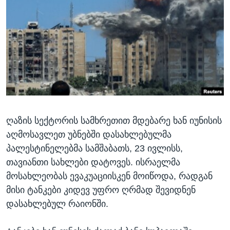
ᲡᲢᲣᲓᲘᲐ ᲕᲐᲨᲘᲜᲒᲢᲝᲜᲘ
ᲔᲙᲝᲜᲝᲛᲘᲙᲐ
Learning English
ᲯᲐᲜᲛᲠᲗᲔᲚᲝᲑᲐ
ᲗᲕᲐᲚᲘ ᲒᲕᲐᲓᲔᲕᲜᲔᲗ
ᲛᲔᲪᲜᲘᲔᲠᲔᲑᲐ
ᲘᲜᲢᲔᲠᲕᲘᲣ
ᲙᲣᲚᲢᲣᲠᲐ
ენები
ᲒᲐᲚᲘᲚᲔᲝ
ღაზის სექტორის სამხრეთით მდებარე ხან იუნისის
ᲓᲔᲖᲘᲜᲤᲝᲠᲛᲐᲪᲘᲐ
აღმოსავლეთ უბნებში დასახლებულმა
პალესტინელებმა სამშაბათს, 23 ივლისს,
თავიანთი სახლები დატოვეს. ისრაელმა
მოსახლეობას ევაკუაციისკენ მოიწოდა, რადგან
მისი ტანკები კიდევ უფრო ღრმად შევიდნენ
დასახლებულ რაიონში.