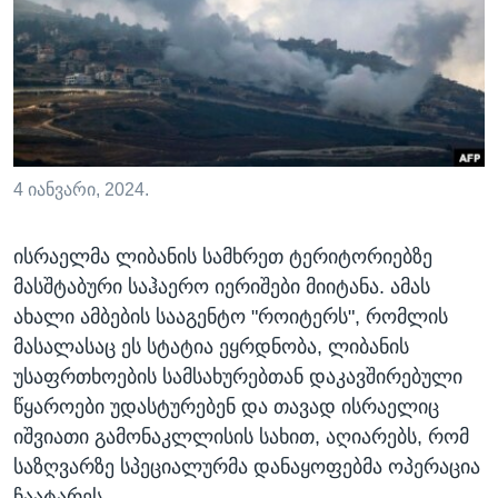
ᲡᲢᲣᲓᲘᲐ ᲕᲐᲨᲘᲜᲒᲢᲝᲜᲘ
ᲔᲙᲝᲜᲝᲛᲘᲙᲐ
Learning English
ᲯᲐᲜᲛᲠᲗᲔᲚᲝᲑᲐ
ᲗᲕᲐᲚᲘ ᲒᲕᲐᲓᲔᲕᲜᲔᲗ
ᲛᲔᲪᲜᲘᲔᲠᲔᲑᲐ
ᲘᲜᲢᲔᲠᲕᲘᲣ
ᲙᲣᲚᲢᲣᲠᲐ
4 იანვარი, 2024.
ენები
ᲒᲐᲚᲘᲚᲔᲝ
ისრაელმა ლიბანის სამხრეთ ტერიტორიებზე
ᲓᲔᲖᲘᲜᲤᲝᲠᲛᲐᲪᲘᲐ
მასშტაბური საჰაერო იერიშები მიიტანა. ამას
ახალი ამბების სააგენტო "როიტერს", რომლის
მასალასაც ეს სტატია ეყრდნობა, ლიბანის
უსაფრთხოების სამსახურებთან დაკავშირებული
წყაროები უდასტურებენ და თავად ისრაელიც
იშვიათი გამონაკლლისის სახით, აღიარებს, რომ
საზღვარზე სპეციალურმა დანაყოფებმა ოპერაცია
ჩაატარეს.