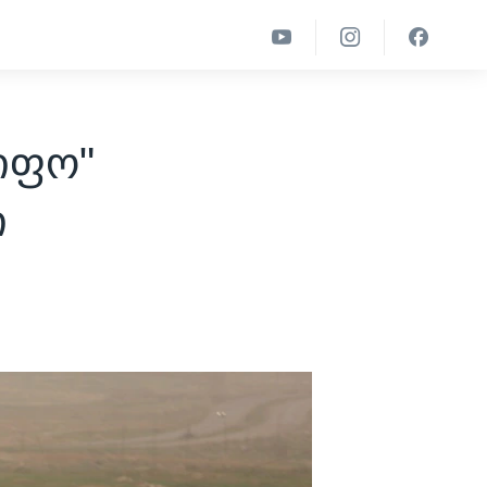
წიფო"
ი