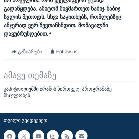
არ მოველით, რომ ყველაფერი უცბად
გადაწყდება. ამიტომ მივმართეთ ნაბიჯ-ნაბიჯ
სვლის მეთოდს. სხვა საკითხებს, რომლებზეც
ამჯერად ვერ შევთანხმდით, მომავალში
დავუბრუნდებით.“
გაზიარება
Follow us
ამავე თემაზე
კაპიტოლიუმში ირანის ბირთვულ პროგრამაზე
მსჯელობენ
ᲗᲕᲐᲚᲘ ᲒᲕᲐᲓᲔᲕᲜᲔᲗ