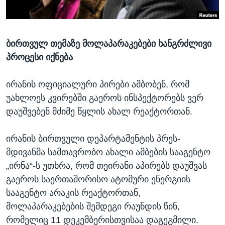
ᲡᲢᲣᲓᲘᲐ ᲕᲐᲨᲘᲜᲒᲢᲝᲜᲘ
ᲔᲙᲝᲜᲝᲛᲘᲙᲐ
Learning English
ᲯᲐᲜᲛᲠᲗᲔᲚᲝᲑᲐ
ბირთვულ თემაზე მოლაპარაკებები ხანგრძლივი
ᲗᲕᲐᲚᲘ ᲒᲕᲐᲓᲔᲕᲜᲔᲗ
ᲛᲔᲪᲜᲘᲔᲠᲔᲑᲐ
პროცესი იქნება
ᲘᲜᲢᲔᲠᲕᲘᲣ
ᲙᲣᲚᲢᲣᲠᲐ
ირანის ოფიციალური პირები ამბობენ, რომ
ენები
უახლოეს კვირებში გაეროს ინსპექტორებს ვერ
ᲒᲐᲚᲘᲚᲔᲝ
დაუშვებენ მძიმე წყლის ახალ რეაქტორთან.
ᲓᲔᲖᲘᲜᲤᲝᲠᲛᲐᲪᲘᲐ
ირანის ბირთვული დეპარტამენტის პრეს-
მდივანმა სამთავრობო ახალი ამბების სააგენტო
„ირნა“-ს უთხრა, რომ თეირანი აპირებს დაუშვას
გაეროს საერთაშორისო ატომური ენერგიის
სააგენტო არაკის რეაქტორთან,
მოლაპარაკებების შემდეგი რაუნდის წინ,
რომელიც 11 დეკემბერისთვისაა დაგეგმილი.