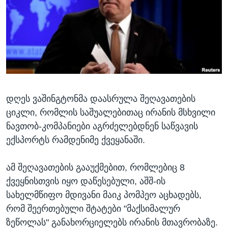
ᲡᲢᲣᲓᲘᲐ ᲕᲐᲨᲘᲜᲒᲢᲝᲜᲘ
ᲔᲙᲝᲜᲝᲛᲘᲙᲐ
Learning English
ᲯᲐᲜᲛᲠᲗᲔᲚᲝᲑᲐ
ᲗᲕᲐᲚᲘ ᲒᲕᲐᲓᲔᲕᲜᲔᲗ
ᲛᲔᲪᲜᲘᲔᲠᲔᲑᲐ
ᲘᲜᲢᲔᲠᲕᲘᲣ
ᲙᲣᲚᲢᲣᲠᲐ
ენები
დღეს ვაშინგტონმა დაასრულა შეღავათების
ᲒᲐᲚᲘᲚᲔᲝ
ციკლი, რომლის საშუალებითაც ირანის მსხვილი
ᲓᲔᲖᲘᲜᲤᲝᲠᲛᲐᲪᲘᲐ
ნავთობ-კომპანიები აგრძელებდნენ საწვავის
ექსპორტს რამდენიმე ქვეყანაში.
ამ შეღავათების გააუქმებით, რომლებიც 8
ქვეყნისთვის იყო დაწესებული, აშშ-ის
სახელმწიფო მდივანი მაიკ პომპეო აცხადებს,
რომ შეერთებული შტატები "მაქსიმალურ
ზეწოლას" განახორციელებს ირანის მთავრობაზე.