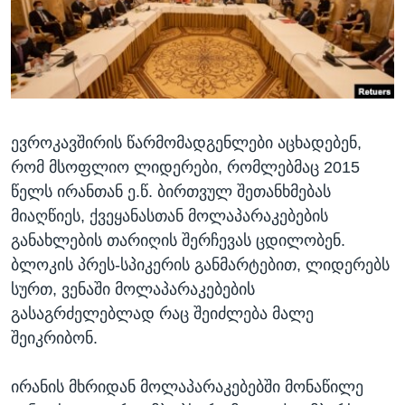
ᲡᲢᲣᲓᲘᲐ ᲕᲐᲨᲘᲜᲒᲢᲝᲜᲘ
ᲔᲙᲝᲜᲝᲛᲘᲙᲐ
Learning English
ᲯᲐᲜᲛᲠᲗᲔᲚᲝᲑᲐ
ᲗᲕᲐᲚᲘ ᲒᲕᲐᲓᲔᲕᲜᲔᲗ
ᲛᲔᲪᲜᲘᲔᲠᲔᲑᲐ
ᲘᲜᲢᲔᲠᲕᲘᲣ
ევროკავშირის წარმომადგენლები აცხადებენ,
ᲙᲣᲚᲢᲣᲠᲐ
ენები
რომ მსოფლიო ლიდერები, რომლებმაც 2015
ᲒᲐᲚᲘᲚᲔᲝ
წელს ირანთან ე.წ. ბირთვულ შეთანხმებას
ᲓᲔᲖᲘᲜᲤᲝᲠᲛᲐᲪᲘᲐ
მიაღწიეს, ქვეყანასთან მოლაპარაკებების
განახლების თარიღის შერჩევას ცდილობენ.
ბლოკის პრეს-სპიკერის განმარტებით, ლიდერებს
სურთ, ვენაში მოლაპარაკებების
გასაგრძელებლად რაც შეიძლება მალე
შეიკრიბონ.
ირანის მხრიდან მოლაპარაკებებში მონაწილე