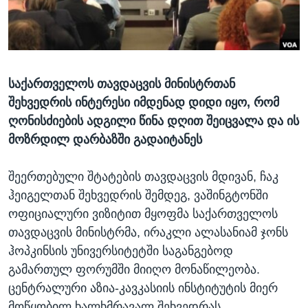
ᲡᲢᲣᲓᲘᲐ ᲕᲐᲨᲘᲜᲒᲢᲝᲜᲘ
ᲔᲙᲝᲜᲝᲛᲘᲙᲐ
Learning English
ᲯᲐᲜᲛᲠᲗᲔᲚᲝᲑᲐ
ᲗᲕᲐᲚᲘ ᲒᲕᲐᲓᲔᲕᲜᲔᲗ
ᲛᲔᲪᲜᲘᲔᲠᲔᲑᲐ
საქართველოს თავდაცვის მინისტრთან
ᲘᲜᲢᲔᲠᲕᲘᲣ
შეხვედრის ინტერესი იმდენად დიდი იყო, რომ
ᲙᲣᲚᲢᲣᲠᲐ
ღონისძიების ადგილი წინა დღით შეიცვალა და ის
ენები
ᲒᲐᲚᲘᲚᲔᲝ
მოზრდილ დარბაზში გადაიტანეს
ᲓᲔᲖᲘᲜᲤᲝᲠᲛᲐᲪᲘᲐ
შეერთებული შტატების თავდაცვის მდივან, ჩაკ
ჰეიგელთან შეხვედრის შემდეგ, ვაშინგტონში
ოფიციალური ვიზიტით მყოფმა საქართველოს
თავდაცვის მინისტრმა, ირაკლი ალასანიამ ჯონს
ჰოპკინსის უნივერსიტეტში საგანგებოდ
გამართულ ფორუმში მიიღო მონაწილეობა.
ცენტრალური აზია-კავკასიის ინსტიტუტის მიერ
მოწყობილ ხალხმრავალ შეხვედრას