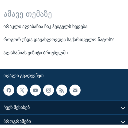
ამავე თემაზე
ირაკლი ალასანია ჩაკ ჰეიგელს ხვდება
როგორ უნდა დაუახლოვდეს საქართველო ნატოს?
ალასანიას ვიზიტი ბრიუსელში
ᲗᲕᲐᲚᲘ ᲒᲕᲐᲓᲔᲕᲜᲔᲗ
ᲩᲕᲔᲜ ᲨᲔᲡᲐᲮᲔᲑ
ᲞᲠᲝᲒᲠᲐᲛᲔᲑᲘ