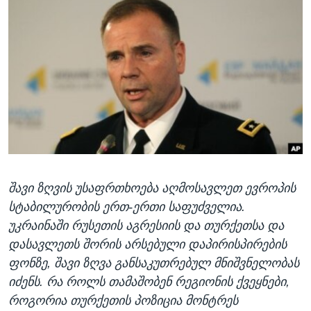
ᲡᲢᲣᲓᲘᲐ ᲕᲐᲨᲘᲜᲒᲢᲝᲜᲘ
ᲔᲙᲝᲜᲝᲛᲘᲙᲐ
Learning English
ᲯᲐᲜᲛᲠᲗᲔᲚᲝᲑᲐ
ᲗᲕᲐᲚᲘ ᲒᲕᲐᲓᲔᲕᲜᲔᲗ
ᲛᲔᲪᲜᲘᲔᲠᲔᲑᲐ
ᲘᲜᲢᲔᲠᲕᲘᲣ
ᲙᲣᲚᲢᲣᲠᲐ
ენები
ᲒᲐᲚᲘᲚᲔᲝ
ᲓᲔᲖᲘᲜᲤᲝᲠᲛᲐᲪᲘᲐ
შავი ზღვის უსაფრთხოება აღმოსავლეთ ევროპის
სტაბილურობის ერთ-ერთი საფუძველია.
უკრაინაში რუსეთის აგრესიის და თურქეთსა და
დასავლეთს შორის არსებული დაპირისპირების
ფონზე, შავი ზღვა განსაკუთრებულ მნიშვნელობას
იძენს. რა როლს თამაშობენ რეგიონის ქვეყნები,
როგორია თურქეთის პოზიცია მონტრეს