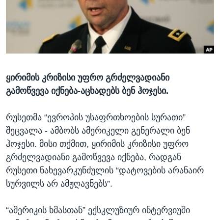
ᲡᲢᲣᲓᲘᲐ ᲕᲐᲨᲘᲜᲒᲢᲝᲜᲘ
ᲔᲙᲝᲜᲝᲛᲘᲙᲐ
Learning English
ᲯᲐᲜᲛᲠᲗᲔᲚᲝᲑᲐ
ᲗᲕᲐᲚᲘ ᲒᲕᲐᲓᲔᲕᲜᲔᲗ
ᲛᲔᲪᲜᲘᲔᲠᲔᲑᲐ
ᲘᲜᲢᲔᲠᲕᲘᲣ
ყირიმის კრიზისი უფრო გრძელვადიანი
ᲙᲣᲚᲢᲣᲠᲐ
ენები
გამოწვევა იქნება-აცხადებს ბენ ჰოჯესი.
ᲒᲐᲚᲘᲚᲔᲝ
ᲓᲔᲖᲘᲜᲤᲝᲠᲛᲐᲪᲘᲐ
რუსეთმა “ევროპის უსაფრთხოების სურათი”
შეცვალა - ამბობს ამერიკელი გენერალი ბენ
ჰოჯესი. მისი თქმით, ყირიმის კრიზისი უფრო
გრძელვადიანი გამოწვევა იქნება, რადგან
რუსეთი ნახევარკუნძულის “დატოვების არანაირ
სურვილს არ ამჟღავნებს”.
“ამერიკის ხმასთან” ექსკლუზიურ ინტერვიუში