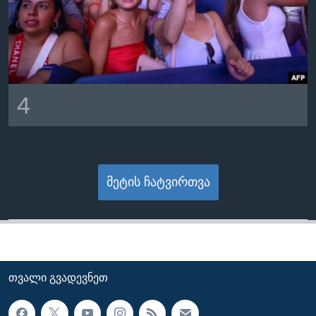
4
მეტის ჩატვირთვა
ᲗᲕᲐᲚᲘ ᲒᲕᲐᲓᲔᲕᲜᲔᲗ