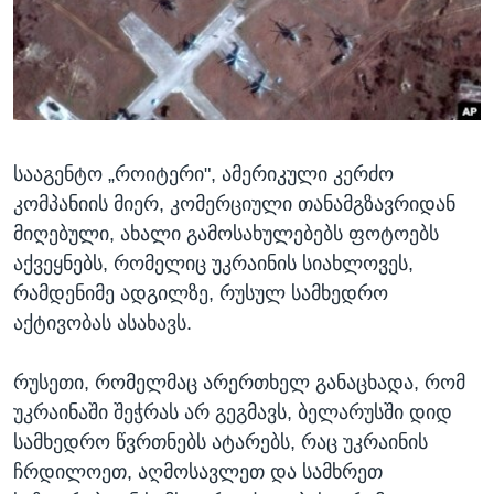
ᲡᲢᲣᲓᲘᲐ ᲕᲐᲨᲘᲜᲒᲢᲝᲜᲘ
ᲔᲙᲝᲜᲝᲛᲘᲙᲐ
Learning English
ᲯᲐᲜᲛᲠᲗᲔᲚᲝᲑᲐ
ᲗᲕᲐᲚᲘ ᲒᲕᲐᲓᲔᲕᲜᲔᲗ
ᲛᲔᲪᲜᲘᲔᲠᲔᲑᲐ
ᲘᲜᲢᲔᲠᲕᲘᲣ
სააგენტო „როიტერი", ამერიკული კერძო
ᲙᲣᲚᲢᲣᲠᲐ
ენები
კომპანიის მიერ, კომერციული თანამგზავრიდან
ᲒᲐᲚᲘᲚᲔᲝ
მიღებული, ახალი გამოსახულებებს ფოტოებს
ᲓᲔᲖᲘᲜᲤᲝᲠᲛᲐᲪᲘᲐ
აქვეყნებს, რომელიც უკრაინის სიახლოვეს,
რამდენიმე ადგილზე, რუსულ სამხედრო
აქტივობას ასახავს.
რუსეთი, რომელმაც არერთხელ განაცხადა, რომ
უკრაინაში შეჭრას არ გეგმავს, ბელარუსში დიდ
სამხედრო წვრთნებს ატარებს, რაც უკრაინის
ჩრდილოეთ, აღმოსავლეთ და სამხრეთ