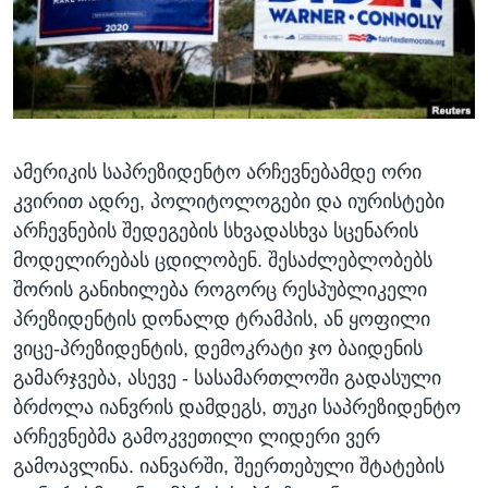
ᲡᲢᲣᲓᲘᲐ ᲕᲐᲨᲘᲜᲒᲢᲝᲜᲘ
ᲔᲙᲝᲜᲝᲛᲘᲙᲐ
Learning English
ᲯᲐᲜᲛᲠᲗᲔᲚᲝᲑᲐ
ᲗᲕᲐᲚᲘ ᲒᲕᲐᲓᲔᲕᲜᲔᲗ
ᲛᲔᲪᲜᲘᲔᲠᲔᲑᲐ
ᲘᲜᲢᲔᲠᲕᲘᲣ
ამერიკის საპრეზიდენტო არჩევნებამდე ორი
ᲙᲣᲚᲢᲣᲠᲐ
ენები
კვირით ადრე, პოლიტოლოგები და იურისტები
ᲒᲐᲚᲘᲚᲔᲝ
არჩევნების შედეგების სხვადასხვა სცენარის
ᲓᲔᲖᲘᲜᲤᲝᲠᲛᲐᲪᲘᲐ
მოდელირებას ცდილობენ. შესაძლებლობებს
შორის განიხილება როგორც რესპუბლიკელი
პრეზიდენტის დონალდ ტრამპის, ან ყოფილი
ვიცე-პრეზიდენტის, დემოკრატი ჯო ბაიდენის
გამარჯვება, ასევე - სასამართლოში გადასული
ბრძოლა იანვრის დამდეგს, თუკი საპრეზიდენტო
არჩევნებმა გამოკვეთილი ლიდერი ვერ
გამოავლინა. იანვარში, შეერთებული შტატების