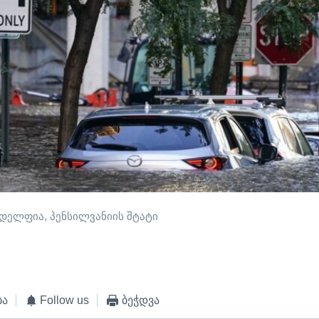
დელფია, პენსილვანიის შტატი
ბა
Follow us
ბეჭდვა