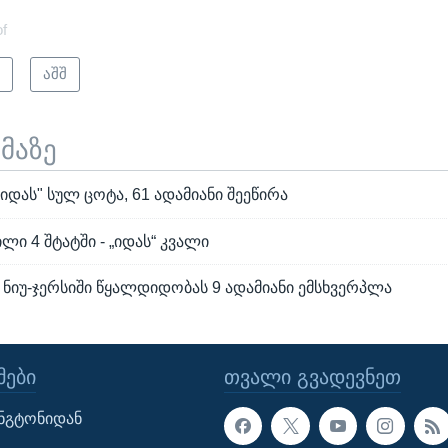
of
ი
აშშ
ემაზე
იდას" სულ ცოტა, 61 ადამიანი შეეწირა
ი 4 შტატში - „იდას“ კვალი
 ნიუ-ჯერსიში წყალდიდობას 9 ადამიანი ემსხვერპლა
ᲔᲑᲘ
ᲗᲕᲐᲚᲘ ᲒᲕᲐᲓᲔᲕᲜᲔᲗ
ინგტონიდან