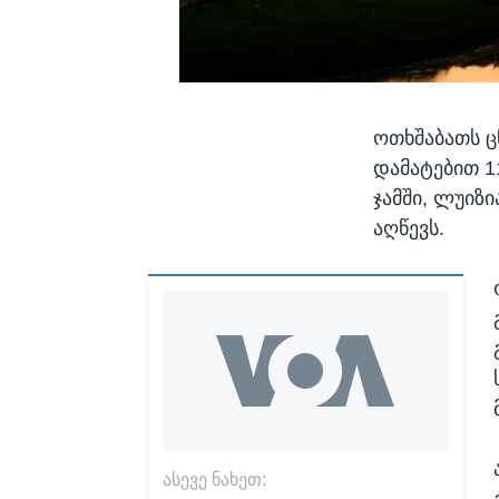
ოთხშაბათს ც
დამატებით 1
ჯამში, ლუიზ
აღწევს.
ᲐᲡᲔᲕᲔ ᲜᲐᲮᲔᲗ: