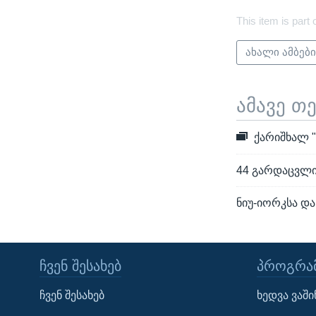
This item is part 
ახალი ამბებ
ამავე თ
ქარიშხალ "
44 გარდაცვლილ
ნიუ-იორკსა და
ᲩᲕᲔᲜ ᲨᲔᲡᲐᲮᲔᲑ
ᲞᲠᲝᲒᲠᲐᲛ
Learning English
ჩვენ შესახებ
ხედვა ვაშ