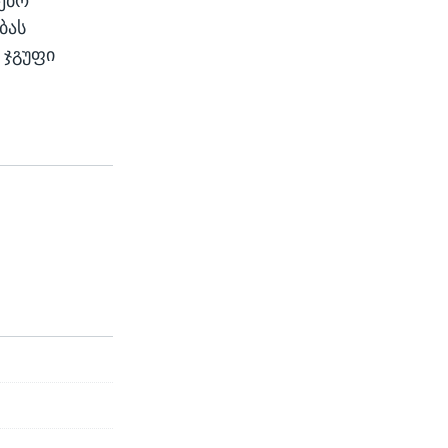
გებო
ბას
 ჯგუფი