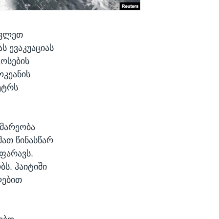
ავლეთ
ს ევაკუაციას
ოსების
ოკეანის
ეტრს
ომარეობა
მათ წინასწარ
იფარავს.
ს. ჰაიტიში
ლებით