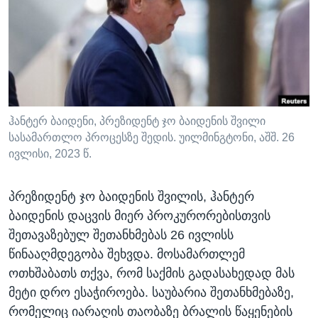
ᲡᲢᲣᲓᲘᲐ ᲕᲐᲨᲘᲜᲒᲢᲝᲜᲘ
ᲔᲙᲝᲜᲝᲛᲘᲙᲐ
Learning English
ᲯᲐᲜᲛᲠᲗᲔᲚᲝᲑᲐ
ᲗᲕᲐᲚᲘ ᲒᲕᲐᲓᲔᲕᲜᲔᲗ
ᲛᲔᲪᲜᲘᲔᲠᲔᲑᲐ
ᲘᲜᲢᲔᲠᲕᲘᲣ
ᲙᲣᲚᲢᲣᲠᲐ
ჰანტერ ბაიდენი, პრეზიდენტ ჯო ბაიდენის შვილი
ენები
სასამართლო პროცესზე შედის. უილმინგტონი, აშშ. 26
ᲒᲐᲚᲘᲚᲔᲝ
ივლისი, 2023 წ.
ᲓᲔᲖᲘᲜᲤᲝᲠᲛᲐᲪᲘᲐ
პრეზიდენტ ჯო ბაიდენის შვილის, ჰანტერ
ბაიდენის დაცვის მიერ პროკურორებისთვის
შეთავაზებულ შეთანხმებას 26 ივლისს
წინააღმდეგობა შეხვდა. მოსამართლემ
ოთხშაბათს თქვა, რომ საქმის გადასახედად მას
მეტი დრო ესაჭიროება. საუბარია შეთანხმებაზე,
რომელიც იარაღის თაობაზე ბრალის წაყენების