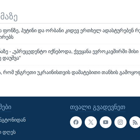
ემაზე
ს ფონზე, პუტინი და ორბანი კიდევ ერთხელ ადასტურებენ რ
ირებს
აზე - „უპრეცედენტო იქნებოდა, ქვეყანა ევროკავშირში მისი
 დაუშვა“
ს, რომ უნგრეთი უკრაინისთვის დამატებითი თანხის გამოყო
ᲔᲑᲘ
ᲗᲕᲐᲚᲘ ᲒᲕᲐᲓᲔᲕᲜᲔᲗ
ინგტონიდან
ი დღეს