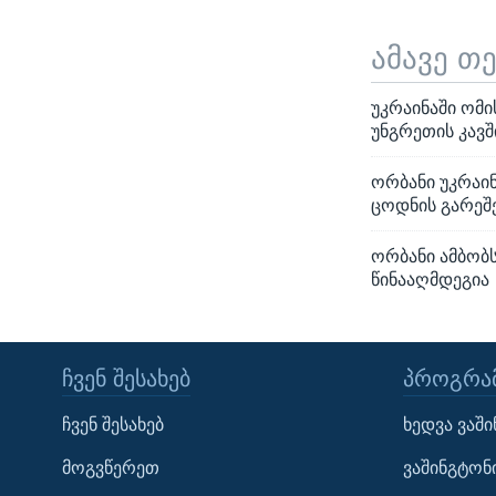
ამავე თ
უკრაინაში ომი
უნგრეთის კავშ
ორბანი უკრაინ
ცოდნის გარეშე
ორბანი ამბობ
წინააღმდეგია
ᲩᲕᲔᲜ ᲨᲔᲡᲐᲮᲔᲑ
ᲞᲠᲝᲒᲠᲐᲛ
Learning English
ჩვენ შესახებ
ხედვა ვაშ
ᲗᲕᲐᲚᲘ ᲒᲕᲐᲓᲔᲕᲜᲔᲗ
მოგვწერეთ
ვაშინგტონ