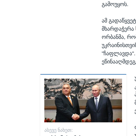
გამოუყოს.
ამ გადაწყვე
მხარდაჭერა 
ორბანმა, რო
უკრაინისთვი
"ჩაფლავდა".
ეწინააღმდეგ
ᲐᲡᲔᲕᲔ ᲜᲐᲮᲔᲗ: