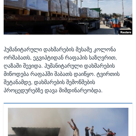
ᲡᲢᲣᲓᲘᲐ ᲕᲐᲨᲘᲜᲒᲢᲝᲜᲘ
ᲔᲙᲝᲜᲝᲛᲘᲙᲐ
Learning English
ᲯᲐᲜᲛᲠᲗᲔᲚᲝᲑᲐ
ᲗᲕᲐᲚᲘ ᲒᲕᲐᲓᲔᲕᲜᲔᲗ
ᲛᲔᲪᲜᲘᲔᲠᲔᲑᲐ
ᲘᲜᲢᲔᲠᲕᲘᲣ
ჰუმანიტარული დახმარების მესამე კოლონა
ᲙᲣᲚᲢᲣᲠᲐ
ენები
ორშაბათს, ეგვიპტიდან რაფაჰის საზღვრით,
ᲒᲐᲚᲘᲚᲔᲝ
ღაზაში შევიდა. ჰუმანიტარული დახმარების
ᲓᲔᲖᲘᲜᲤᲝᲠᲛᲐᲪᲘᲐ
მიწოდება რაფაჰში შაბათს დაიწყო. ტვირთის
შეტანამდე, დახმარების შემოწმების
პროცედურებზე დავა მიმდინარეობდა.