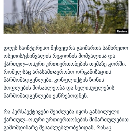
ᲡᲢᲣᲓᲘᲐ ᲕᲐᲨᲘᲜᲒᲢᲝᲜᲘ
ᲔᲙᲝᲜᲝᲛᲘᲙᲐ
Learning English
ᲯᲐᲜᲛᲠᲗᲔᲚᲝᲑᲐ
ᲗᲕᲐᲚᲘ ᲒᲕᲐᲓᲔᲕᲜᲔᲗ
ᲛᲔᲪᲜᲘᲔᲠᲔᲑᲐ
ᲘᲜᲢᲔᲠᲕᲘᲣ
დღეს საინტერესო შეხვედრა გაიმართა სამხრეთო
ᲙᲣᲚᲢᲣᲠᲐ
ენები
ოსეთის/ცხინვალის რეგიონის მომვალისა და
ᲒᲐᲚᲘᲚᲔᲝ
ქართულ–ოსური ურთიერთობების თემაზე გორში,
ᲓᲔᲖᲘᲜᲤᲝᲠᲛᲐᲪᲘᲐ
რომელსაც არასამთავრობო ორგანიზაციის
წარმომადგენლები, კონფლიქტის ზონის
სოფლების მოსახლეობა და ხელისუფლების
წარმომადგენლები ესწრებოდნენ.
რა პერსპექტივები შეიძლება იყოს განხილული
ქართულ–ოსური ურთიერთობების მიმართულებით
გამომდინარე შესაძლებლობებიდან, რასაც