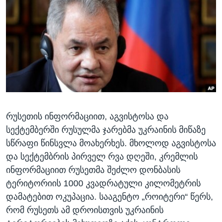
ᲡᲢᲣᲓᲘᲐ ᲕᲐᲨᲘᲜᲒᲢᲝᲜᲘ
ᲔᲙᲝᲜᲝᲛᲘᲙᲐ
Learning English
ᲯᲐᲜᲛᲠᲗᲔᲚᲝᲑᲐ
ᲗᲕᲐᲚᲘ ᲒᲕᲐᲓᲔᲕᲜᲔᲗ
ᲛᲔᲪᲜᲘᲔᲠᲔᲑᲐ
ᲘᲜᲢᲔᲠᲕᲘᲣ
ᲙᲣᲚᲢᲣᲠᲐ
ენები
ᲒᲐᲚᲘᲚᲔᲝ
რუსეთის ინფორმაციით, აგვისტოსა და
ᲓᲔᲖᲘᲜᲤᲝᲠᲛᲐᲪᲘᲐ
სექტემბერში რუსულმა ჯარებმა უკრაინის მიწაზე
სწრაფი წინსვლა მოახერხეს. მხოლოდ აგვისტოსა
და სექტემბრის პირველ რვა დღეში, კრემლის
ინფორმაციით რუსეთმა შეძლო დონბასის
ტერიტორიის 1000 კვადრატული კილომეტრის
დამატებით ოკუპაცია. სააგენტო „როიტერი“ წერს,
რომ რუსეთს ამ დროისთვის უკრაინის