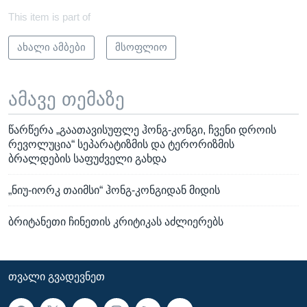
This item is part of
ახალი ამბები
მსოფლიო
ამავე თემაზე
წარწერა „გაათავისუფლე ჰონგ-კონგი, ჩვენი დროის
რევოლუცია“ სეპარატიზმის და ტერორიზმის
ბრალდების საფუძველი გახდა
„ნიუ-იორკ თაიმსი“ ჰონგ-კონგიდან მიდის
ბრიტანეთი ჩინეთის კრიტიკას აძლიერებს
ᲗᲕᲐᲚᲘ ᲒᲕᲐᲓᲔᲕᲜᲔᲗ