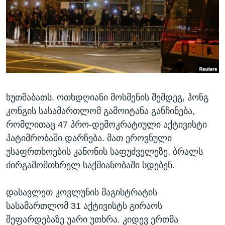
ᲡᲢᲣᲓᲘᲐ ᲕᲐᲨᲘᲜᲒᲢᲝᲜᲘ
ᲔᲙᲝᲜᲝᲛᲘᲙᲐ
Learning English
ᲯᲐᲜᲛᲠᲗᲔᲚᲝᲑᲐ
ᲗᲕᲐᲚᲘ ᲒᲕᲐᲓᲔᲕᲜᲔᲗ
ᲛᲔᲪᲜᲘᲔᲠᲔᲑᲐ
ᲘᲜᲢᲔᲠᲕᲘᲣ
ᲙᲣᲚᲢᲣᲠᲐ
ენები
ხუთშაბათს, ოთხდღიანი მოსმენის შემდეგ, ჰონგ
ᲒᲐᲚᲘᲚᲔᲝ
კონგის სასამართლომ გამოიტანა განჩინება,
ᲓᲔᲖᲘᲜᲤᲝᲠᲛᲐᲪᲘᲐ
რომლითაც 47 პრო-დემოკრატიული აქტივისტი
პატიმრობაში დარჩება. მათ ეროვნული
უსაფრთხოების კანონის საფუძველეზე, ბრალს
ძირგამომთხრელ საქმიანობაში სდებენ.
დასავლეთ კოვლუნის მაგისტრატის
სასამართლომ 31 აქტივისტს გირაოს
შეფარდებაზე უარი უთხრა. კიდევ ერთმა