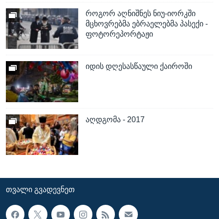
როგორ აღნიშნეს ნიუ-იორკში
მცხოვრებმა ებრაელებმა პასექი -
ფოტორეპორტაჟი
იდის დღესასწაული ქაიროში
აღდგომა - 2017
ᲗᲕᲐᲚᲘ ᲒᲕᲐᲓᲔᲕᲜᲔᲗ