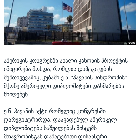
ᲡᲢᲣᲓᲘᲐ ᲕᲐᲨᲘᲜᲒᲢᲝᲜᲘ
ᲔᲙᲝᲜᲝᲛᲘᲙᲐ
Learning English
ᲯᲐᲜᲛᲠᲗᲔᲚᲝᲑᲐ
ᲗᲕᲐᲚᲘ ᲒᲕᲐᲓᲔᲕᲜᲔᲗ
ᲛᲔᲪᲜᲘᲔᲠᲔᲑᲐ
ᲘᲜᲢᲔᲠᲕᲘᲣ
ᲙᲣᲚᲢᲣᲠᲐ
ენები
ამერიკის კონგრესში ახალი კანონის პროექტის
ᲒᲐᲚᲘᲚᲔᲝ
ინიცირება მოხდა, რომლის დამტკიცების
ᲓᲔᲖᲘᲜᲤᲝᲠᲛᲐᲪᲘᲐ
შემთხვევაშიც, კუბაში ე.წ. “ჰავანის სინდრომის"
მქონე ამერიკელი დიპლომატები დახმარებას
მიიღებენ.
ე.წ. ჰავანის აქტი რომელიც კონგრესში
დარეგისტრირდა, დაავადებულ ამერიკელ
დიპლომატებს საშუალებას მისცემს
მთავრობისგან დამატებითი ფინანსური