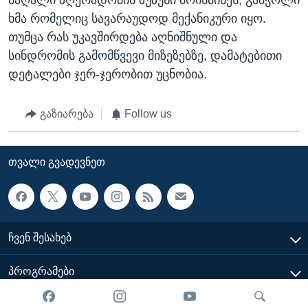
მაღალი ზღერადობის ზუზუნი მოისმინეს, გამჭოლი
ხმა რომელიც სავარაუდოდ მექანიკური იყო.
თუმცა რას უკავშირდება აღნიშნული და
სინდრომის გამომწვევი მიზეზებზე, დამატებითი
დეტალები ჯერ-ჯერობით უცნობია.
გაზიარება
Follow us
ᲗᲕᲐᲚᲘ ᲒᲕᲐᲓᲔᲕᲜᲔᲗ
ᲩᲕᲔᲜ ᲨᲔᲡᲐᲮᲔᲑ
ᲞᲠᲝᲒᲠᲐᲛᲔᲑᲘ