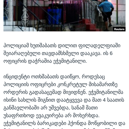
ᲡᲢᲣᲓᲘᲐ ᲕᲐᲨᲘᲜᲒᲢᲝᲜᲘ
ᲔᲙᲝᲜᲝᲛᲘᲙᲐ
Learning English
ᲯᲐᲜᲛᲠᲗᲔᲚᲝᲑᲐ
ᲗᲕᲐᲚᲘ ᲒᲕᲐᲓᲔᲕᲜᲔᲗ
ᲛᲔᲪᲜᲘᲔᲠᲔᲑᲐ
ᲘᲜᲢᲔᲠᲕᲘᲣ
პოლიციამ ხუთშაბათს დილით ფილადელფიაში
ᲙᲣᲚᲢᲣᲠᲐ
ენები
შეიარაღებული თავდამსხმელი დააკავა. ის 6
ᲒᲐᲚᲘᲚᲔᲝ
ოფიცრის დაჭრაშია ეჭვმიტანილი.
ᲓᲔᲖᲘᲜᲤᲝᲠᲛᲐᲪᲘᲐ
ინციდენტი ოთხშაბათს დაიწყო, როდესაც
პოლიციის ოფიცრები კონკრეტულ მისამართზე
ორდერის გადასაცემად მივიდნენ. ეჭვმიტანილმა
ისინი სახლის შიგნით დაატყვევა და მათ 4 საათის
განმავლობაში არ უშვებდა, სანამ მათი
უსაფრთხოდ ევაკუირება არ მოხერხდა.
ეჭვმიტანილს ბარიკადები ჰქონდა მოწყობილი და