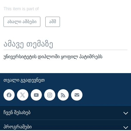
This item is part of
ახალი ამბები
აშშ
ამავე თემაზე
უნივერსიტეტის დიპლომი ყოფილ პატიმრებს
ᲗᲕᲐᲚᲘ ᲒᲕᲐᲓᲔᲕᲜᲔᲗ
ᲩᲕᲔᲜ ᲨᲔᲡᲐᲮᲔᲑ
ᲞᲠᲝᲒᲠᲐᲛᲔᲑᲘ