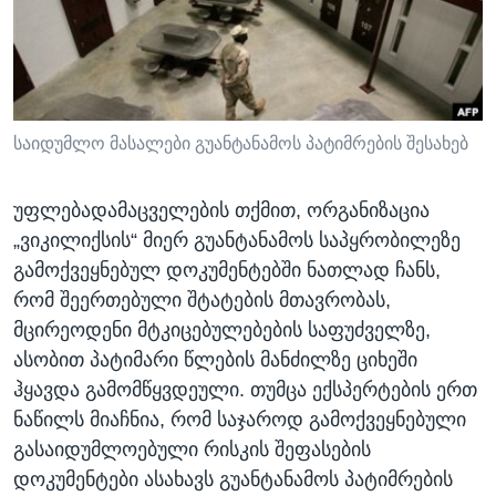
ᲡᲢᲣᲓᲘᲐ ᲕᲐᲨᲘᲜᲒᲢᲝᲜᲘ
ᲔᲙᲝᲜᲝᲛᲘᲙᲐ
Learning English
ᲯᲐᲜᲛᲠᲗᲔᲚᲝᲑᲐ
ᲗᲕᲐᲚᲘ ᲒᲕᲐᲓᲔᲕᲜᲔᲗ
ᲛᲔᲪᲜᲘᲔᲠᲔᲑᲐ
ᲘᲜᲢᲔᲠᲕᲘᲣ
საიდუმლო მასალები გუანტანამოს პატიმრების შესახებ
ᲙᲣᲚᲢᲣᲠᲐ
ენები
უფლებადამაცველების თქმით, ორგანიზაცია
ᲒᲐᲚᲘᲚᲔᲝ
„ვიკილიქსის“ მიერ გუანტანამოს საპყრობილეზე
ᲓᲔᲖᲘᲜᲤᲝᲠᲛᲐᲪᲘᲐ
გამოქვეყნებულ დოკუმენტებში ნათლად ჩანს,
რომ შეერთებული შტატების მთავრობას,
მცირეოდენი მტკიცებულებების საფუძველზე,
ასობით პატიმარი წლების მანძილზე ციხეში
ჰყავდა გამომწყვდეული. თუმცა ექსპერტების ერთ
ნაწილს მიაჩნია, რომ საჯაროდ გამოქვეყნებული
გასაიდუმლოებული რისკის შეფასების
დოკუმენტები ასახავს გუანტანამოს პატიმრების